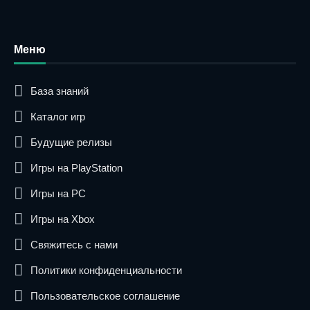
Меню
База знаний
Каталог игр
Будущие релизы
Игры на PlayStation
Игры на PC
Игры на Xbox
Свяжитесь с нами
Политики конфиденциальности
Пользовательское соглашение