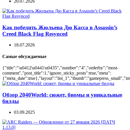
20.07.2026
Как победить Жюльена Дю Касса в Assassin’s
Creed Black Flag Resynced
18.07.2026
Самые обсуждаемые
{"title":"\u0412\u0441\u0435","number":"4","orderby":"most-
comment","post_title":1,"ignore_sticky_posts":true,"meta":
{"meta_date":true},"layout":"list_1","thumb":"gamepress_small","ima
Обзор 2040World: сюжет, биомы и уникальные
билды
03.09.2025