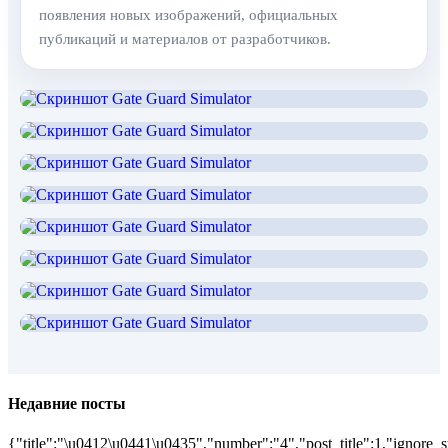
появления новых изображений, официальных
публикаций и материалов от разработчиков.
Недавние посты
{"title":"\u0412\u0441\u0435","number":"4","post_title":1,"ignore_s