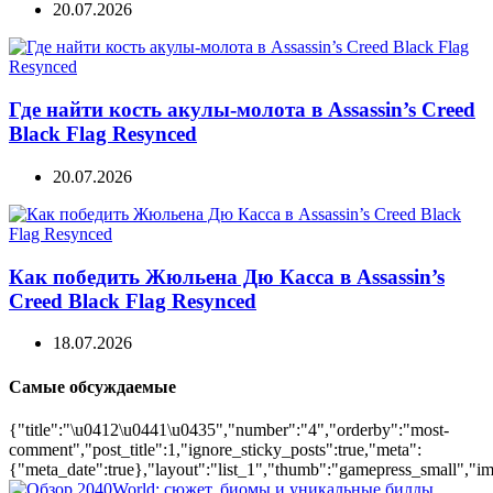
20.07.2026
Где найти кость акулы-молота в Assassin’s Creed
Black Flag Resynced
20.07.2026
Как победить Жюльена Дю Касса в Assassin’s
Creed Black Flag Resynced
18.07.2026
Самые обсуждаемые
{"title":"\u0412\u0441\u0435","number":"4","orderby":"most-
comment","post_title":1,"ignore_sticky_posts":true,"meta":
{"meta_date":true},"layout":"list_1","thumb":"gamepress_small","ima