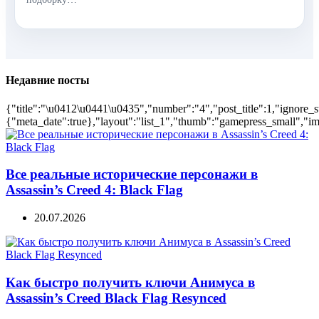
Недавние посты
{"title":"\u0412\u0441\u0435","number":"4","post_title":1,"ignore_s
{"meta_date":true},"layout":"list_1","thumb":"gamepress_small","ima
Все реальные исторические персонажи в
Assassin’s Creed 4: Black Flag
20.07.2026
Как быстро получить ключи Анимуса в
Assassin’s Creed Black Flag Resynced