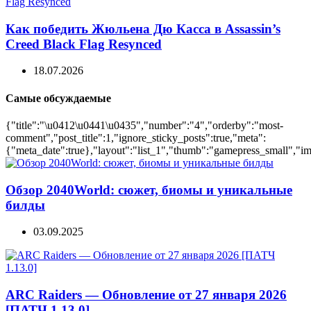
Как победить Жюльена Дю Касса в Assassin’s
Creed Black Flag Resynced
18.07.2026
Самые обсуждаемые
{"title":"\u0412\u0441\u0435","number":"4","orderby":"most-
comment","post_title":1,"ignore_sticky_posts":true,"meta":
{"meta_date":true},"layout":"list_1","thumb":"gamepress_small","ima
Обзор 2040World: сюжет, биомы и уникальные
билды
03.09.2025
ARC Raiders — Обновление от 27 января 2026
[ПАТЧ 1.13.0]