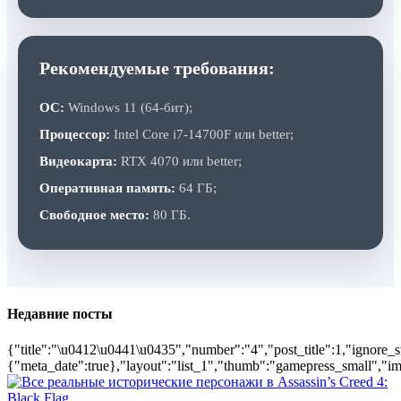
Рекомендуемые требования:
ОС:
Windows 11 (64-бит);
Процессор:
Intel Core i7-14700F или better;
Видеокарта:
RTX 4070 или better;
Оперативная память:
64 ГБ;
Свободное место:
80 ГБ.
Недавние посты
{"title":"\u0412\u0441\u0435","number":"4","post_title":1,"ignore_s
{"meta_date":true},"layout":"list_1","thumb":"gamepress_small","ima