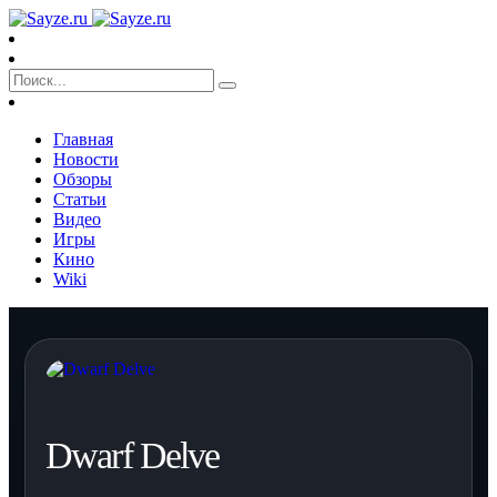
Главная
Новости
Обзоры
Статьи
Видео
Игры
Кино
Wiki
Dwarf Delve