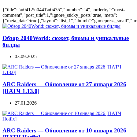
{"title":"\u0412\u0441\u0435","number":"4","orderby":"most-
comment","post_title":1,"ignore_sticky_posts":true,"meta":
{"meta_date":true},"layout":"list_1","thumb":"gamepress_small","ima
Обзор 2040World: сюжет, биомы и уникальные
билды
03.09.2025
ARC Raiders — Обновление от 27 января 2026
[ПАТЧ 1.13.0]
27.01.2026
ARC Raiders — Обновление от 10 января 2026