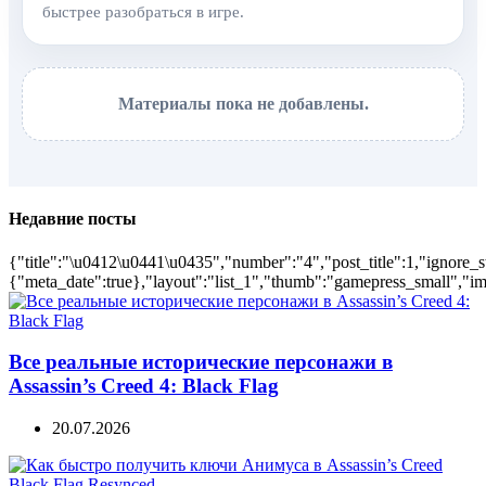
быстрее разобраться в игре.
Материалы пока не добавлены.
Недавние посты
{"title":"\u0412\u0441\u0435","number":"4","post_title":1,"ignore_s
{"meta_date":true},"layout":"list_1","thumb":"gamepress_small","ima
Все реальные исторические персонажи в
Assassin’s Creed 4: Black Flag
20.07.2026