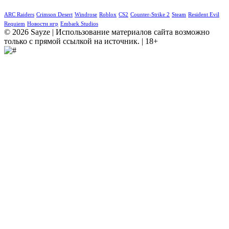
ARC Raiders
Crimson Desert
Windrose
Roblox
CS2
Counter-Strike 2
Steam
Resident Evil
Requiem
Новости игр
Embark Studios
© 2026 Sayze | Использование материалов сайта возможно
только с прямой ссылкой на источник. | 18+