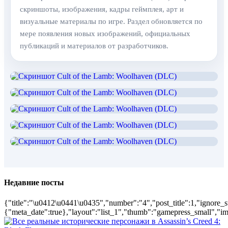
скриншоты, изображения, кадры геймплея, арт и
визуальные материалы по игре. Раздел обновляется по
мере появления новых изображений, официальных
публикаций и материалов от разработчиков.
Недавние посты
{"title":"\u0412\u0441\u0435","number":"4","post_title":1,"ignore_s
{"meta_date":true},"layout":"list_1","thumb":"gamepress_small","ima