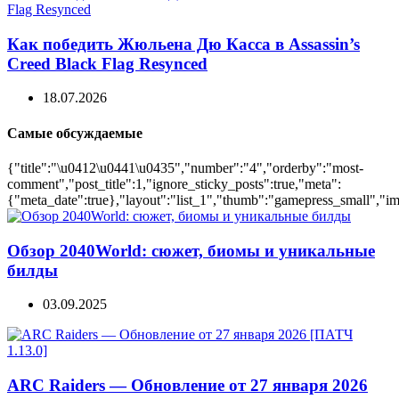
Как победить Жюльена Дю Касса в Assassin’s
Creed Black Flag Resynced
18.07.2026
Самые обсуждаемые
{"title":"\u0412\u0441\u0435","number":"4","orderby":"most-
comment","post_title":1,"ignore_sticky_posts":true,"meta":
{"meta_date":true},"layout":"list_1","thumb":"gamepress_small","ima
Обзор 2040World: сюжет, биомы и уникальные
билды
03.09.2025
ARC Raiders — Обновление от 27 января 2026