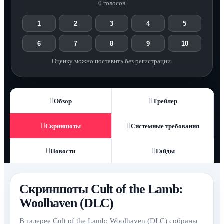
0 голосов
1
2
3
4
5
6
7
8
9
10
Оценку можно поставить без регистрации.
Обзор
Трейлер
Скриншоты
Системные требования
Новости
Гайды
Скриншоты Cult of the Lamb:
Woolhaven (DLC)
В галерее Cult of the Lamb: Woolhaven (DLC) собраны