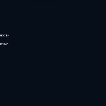
ности
шение