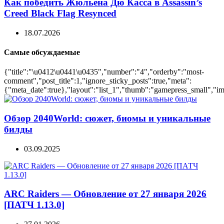
Как победить Жюльена Дю Касса в Assassin’s
Creed Black Flag Resynced
18.07.2026
Самые обсуждаемые
{"title":"\u0412\u0441\u0435","number":"4","orderby":"most-
comment","post_title":1,"ignore_sticky_posts":true,"meta":
{"meta_date":true},"layout":"list_1","thumb":"gamepress_small","ima
Обзор 2040World: сюжет, биомы и уникальные
билды
03.09.2025
ARC Raiders — Обновление от 27 января 2026
[ПАТЧ 1.13.0]