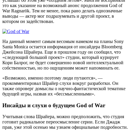
услышат об этом уже «поздним летом». Многие восприняли
это как указание на возможный анонс продолжения God of
War Ragnarök. Тем не менее, пока рано делать однозначные
выводы — актер мог подразумевать и другой проект, в
котором он задействован.
На данный момент самым весомым намеком на планы Sony
Santa Monica остается информация от инсайдера Bloomberg
Джейсона Шрайера. Еще в прошлом году он сообщил, что
«следующий большой проект» студии, который курирует
Кори Балрог, не будет совершенно новой интеллектуальной
собственностью, но по ощущениям может напоминать ее.
«Возможно, именно поэтому люди путаются», —
прокомментировал Шрайер слухи вокруг разработки. Он
также опроверг домыслы о научно-фантастической тематике
будущей игры, назвав их «бессмысленными».
Инсайды и слухи о будущем God of War
Учитывая слова Шрайера, можно предположить, что студия
готовит радикальное переосмысление серии. Если Джадж
прав, уже этой осенью мы узнаем официальные подробности.