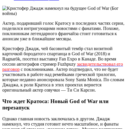
Актер, подаривший голос Кратосу в последних частях серии,
поделился интригующими новостями с фанатами. Похоже,
поклонникам легендарного франчайза стоит готовиться к
анонсам уже в ближайшие месяцы.
Кристофер Джадж, чей басовитый тембр стал визитной
карточкой бородатого спартанца в God of War (2018) и
Ragnarök, посетил выставку Fan Expo в Канаде. Во время
сессии автографов стример Fuzhpuzy
засвидетельствовал его
разговор
с поклонниками. Актер подтвердил, что не будет
участвовать в работе над ремейками греческой трилогии,
которые недавно анонсировала Sony Santa Monica. По словам
Джаджа, к роли Кратоса в этих проектах вернется
оригинальный актер озвучки — Ти Си Карсон.
Что ждет Кратоса: Новый God of War или
перезапуск
Однако главная новость заключалась в другом. Джадж
намекнул, что студия готовит нечто масштабное, и фанаты