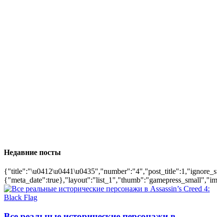
Недавние посты
{"title":"\u0412\u0441\u0435","number":"4","post_title":1,"ignore_s
{"meta_date":true},"layout":"list_1","thumb":"gamepress_small","ima
Все реальные исторические персонажи в