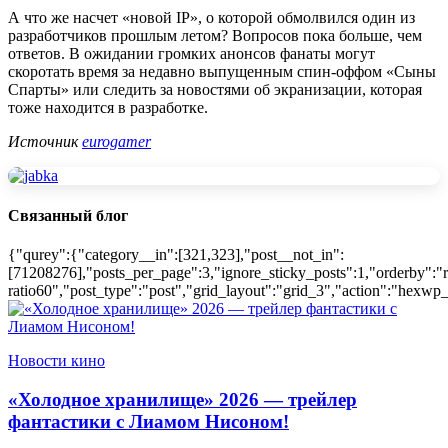
А что же насчет «новой IP», о которой обмолвился один из
разработчиков прошлым летом? Вопросов пока больше, чем
ответов. В ожидании громких анонсов фанаты могут
скоротать время за недавно выпущенным спин-оффом «Сыны
Спарты» или следить за новостями об экранизации, которая
тоже находится в разработке.
Источник
eurogamer
Связанный блог
{"qurey":{"category__in":[321,323],"post__not_in":
[71208276],"posts_per_page":3,"ignore_sticky_posts":1,"orderby":"r
ratio60","post_type":"post","grid_layout":"grid_3","action":"hexwp_
Новости кино
«Холодное хранилище» 2026 — трейлер
фантастики с Лиамом Нисоном!