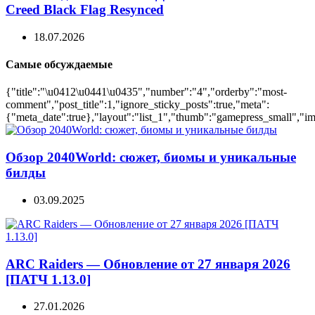
Creed Black Flag Resynced
18.07.2026
Самые обсуждаемые
{"title":"\u0412\u0441\u0435","number":"4","orderby":"most-
comment","post_title":1,"ignore_sticky_posts":true,"meta":
{"meta_date":true},"layout":"list_1","thumb":"gamepress_small","ima
Обзор 2040World: сюжет, биомы и уникальные
билды
03.09.2025
ARC Raiders — Обновление от 27 января 2026
[ПАТЧ 1.13.0]
27.01.2026