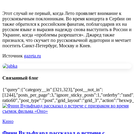
Этот случай не первый, когда Лето проявляет внимание к
русскоязычным поклонникам. Во время концерта в Сербии он
также обратился к российским фанатам, поблагодарив их на
русском языке и выразив надежду снова выступить в России и
Украине, когда «проблемы разрешатся». Джаред также
признался, что скучает по русскоязычной аудитории и мечтает
посетить Санкт-Петербург, Москву и Киев.
Источник
gazeta.ru
Связанный блог
{"qurey":{"category__in":[321,323],"post__not_in":
[1244],"posts_per_page":3,"ignore_sticky_posts":1,"orderby":"rand"
ratio60","post_type":"post","grid_layout":"grid_3","action":"hexwp_
Кино
Финн Вульфхард рассказал о встрече с