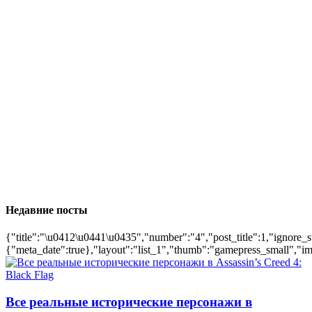
Недавние посты
{"title":"\u0412\u0441\u0435","number":"4","post_title":1,"ignore_s
{"meta_date":true},"layout":"list_1","thumb":"gamepress_small","ima
Все реальные исторические персонажи в