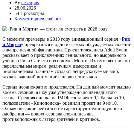
By
nesergius
28.06.2026
54 Просмотры
Комментариев ещё нет
С момента премьеры в 2013 году анимационный сериал «
Рик
и Морти
» превратился в одно из самых обсуждаемых явлений
в жанре научной фантастики
. Проект телеканала Adult Swim
рассказывает о приключениях гениального, но аморального
учёного Рика Санчеса и его внука Морти. Их путешествия по
параллельным мирам, различным измерениям и
инопланетным планетам создают непредсказуемый мир,
захватывающий внимание с первых эпизодов
.
Сериал неоднократно продлевался. На данный момент вышло
восемь сезонов, а шоу уже утверждено до двенадцатого
сезона
. Средняя оценка на IMDb составляет 9,2 балла из 10,
пользователи «Кинопоиска» оценили проект на 9 из 10
.
Однако высокие рейтинги не гарантируют единодушного
одобрения — вокруг сериала сложились два
противоположных лагеря зрителей и критиков
.