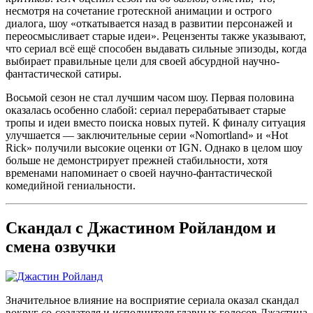
несмотря на сочетание гротескной анимации и острого
диалога, шоу «откатывается назад в развитии персонажей и
переосмысливает старые идеи»
. Рецензенты также указывают,
что сериал всё ещё способен выдавать сильные эпизоды, когда
выбирает правильные цели для своей абсурдной научно-
фантастической сатиры
.
Восьмой сезон не стал лучшим часом шоу
. Первая половина
оказалась особенно слабой: сериал перерабатывает старые
тропы и идеи вместо поиска новых путей
. К финалу ситуация
улучшается — заключительные серии «Nomortland» и «Hot
Rick» получили высокие оценки от IGN
. Однако в целом шоу
больше не демонстрирует прежней стабильности, хотя
временами напоминает о своей научно-фантастической
комедийной гениальности
.
Скандал с Джастином Ройландом и
смена озвучки
Значительное влияние на восприятие сериала оказал скандал
вокруг со-создателя и исполнителя главных голосов Джастина