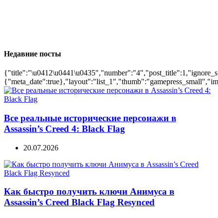
Недавние посты
{"title":"\u0412\u0441\u0435","number":"4","post_title":1,"ignore_s
{"meta_date":true},"layout":"list_1","thumb":"gamepress_small","ima
Все реальные исторические персонажи в
Assassin’s Creed 4: Black Flag
20.07.2026
Как быстро получить ключи Анимуса в
Assassin’s Creed Black Flag Resynced