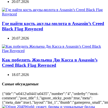
20.07.2026
Где найти кость акулы-молота в Assassin’s Creed
Black Flag Resynced
20.07.2026
Как победить Жюльена Дю Касса в Assassin’s
Creed Black Flag Resynced
18.07.2026
Самые обсуждаемые
{"title":"\u0412\u0441\u0435","number":"4","orderby":"most-
comment","post_title":1,"ignore_sticky_posts":true,"meta":
{"meta_date":true},"layout":"list_1","thumb":"gamepress_small","ima