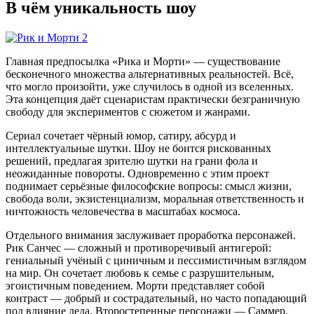
В чём уникальность шоу
Главная предпосылка «Рика и Морти» — существование
бесконечного множества альтернативных реальностей
. Всё,
что могло произойти, уже случилось в одной из вселенных.
Эта концепция даёт сценаристам практически безграничную
свободу для экспериментов с сюжетом и жанрами.
Сериал сочетает чёрный юмор, сатиру, абсурд и
интеллектуальные шутки
. Шоу не боится рискованных
решений, предлагая зрителю шутки на грани фола и
неожиданные повороты
. Одновременно с этим проект
поднимает серьёзные философские вопросы: смысл жизни,
свобода воли, экзистенциализм, моральная ответственность и
ничтожность человечества в масштабах космоса
.
Отдельного внимания заслуживает проработка персонажей
.
Рик Санчес — сложный и противоречивый антигерой
:
гениальный учёный с циничным и пессимистичным взглядом
на мир
. Он сочетает любовь к семье с разрушительным,
эгоистичным поведением
. Морти представляет собой
контраст — добрый и сострадательный, но часто попадающий
под влияние деда
. Второстепенные персонажи — Саммер,