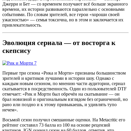
Джерри и Бет — со временем получают всё больше экранного
времени, их истории развиваются параллельно с основными
событиями
. По словам зрителей, все герои «хороши своей
ужасностью» — семья токсична, но в этом и заключается их
привлекательность
.
Эволюция сериала — от восторга к
скепсису
Первые три сезона «Рика и Морти» признаны большинством
зрителей и критиков лучшими в истории шоу
. Однако с
каждым новым сезоном, по мнению части аудитории, сериал
скатывается в посредственность
. Один из пользователей DTF
отмечает: «Рик и Морти был обречён на скатывание — он
брал новизной и оригинальным взглядом без ограничений, но
рано или поздно и к этому привыкаешь, и удивлять тупо
нечем»
.
Восьмой сезон получил смешанные оценки. На Metacritic его
рейтинг составил 73 балла из 100 на основе рецензий
критиков
. IGN оценил сезон на 60 баллов, отметив, что,