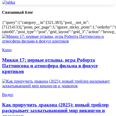
Связанный блог
{"qurey":{"category__in":[321,383],"post__not_in":
[71214133],"posts_per_page":3,"ignore_sticky_posts":1,"orderby":"r
ratio60","post_type":"post","grid_layout":"grid_3","action":"hexwp_
Кино
Микки 17: первые отзывы, игра Роберта
Паттинсона и атмосфера фильма в фокусе
критиков
Видео
Как приручить дракона (2025): новый трейлер
раскрывает захватывающий мир викингов и