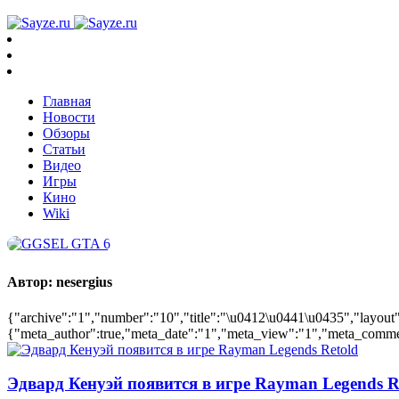
Главная
Новости
Обзоры
Статьи
Видео
Игры
Кино
Wiki
Автор:
nesergius
{"archive":"1","number":"10","title":"\u0412\u0441\u0435","layout":
{"meta_author":true,"meta_date":"1","meta_view":"1","meta_comments
Эдвард Кенуэй появится в игре Rayman Legends R