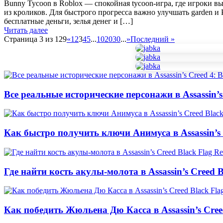
Bunny Tycoon в Roblox — спокойная tycoon-игра, где игроки 
из кроликов. Для быстрого прогресса важно улучшать garden и
бесплатные деньги, зелья денег и […]
Читать далее
Страница 3 из 129
«
1
2
3
4
5
...
10
20
30
...
»
Последний »
Все реальные исторические персонажи в Assassin’s 
Как быстро получить ключи Анимуса в Assassin’s 
Где найти кость акулы-молота в Assassin’s Creed B
Как победить Жюльена Дю Касса в Assassin’s Cree