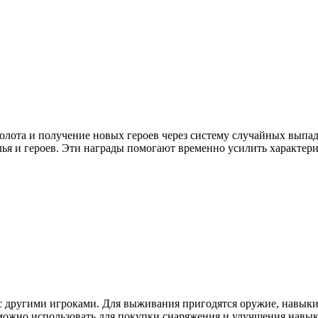
золота и получение новых героев через систему случайных выпад
лья и героев. Эти награды помогают временно усилить характер
е с другими игроками. Для выживания пригодятся оружие, навык
можно использовать для покупки снаряжения и улучшения навыко