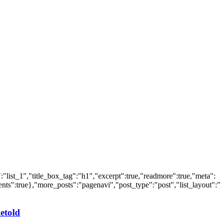
"list_1","title_box_tag":"h1","excerpt":true,"readmore":true,"meta":
":true},"more_posts":"pagenavi","post_type":"post","list_layout":"li
etold