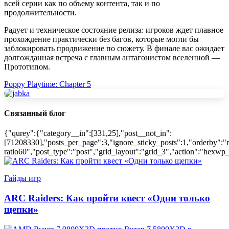
всей серии как по объему контента, так и по
продолжительности.
Радует и техническое состояние релиза: игроков ждет плавное
прохождение практически без багов, которые могли бы
заблокировать продвижение по сюжету. В финале вас ожидает
долгожданная встреча с главным антагонистом вселенной —
Прототипом.
Poppy Playtime: Chapter 5
Связанный блог
{"qurey":{"category__in":[331,25],"post__not_in":
[71208330],"posts_per_page":3,"ignore_sticky_posts":1,"orderby":"r
ratio60","post_type":"post","grid_layout":"grid_3","action":"hexwp_
Гайды игр
ARC Raiders: Как пройти квест «Одни только
щепки»