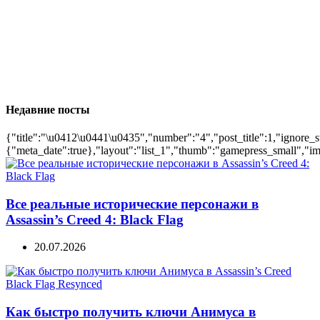
Недавние посты
{"title":"\u0412\u0441\u0435","number":"4","post_title":1,"ignore_s
{"meta_date":true},"layout":"list_1","thumb":"gamepress_small","ima
Все реальные исторические персонажи в
Assassin’s Creed 4: Black Flag
20.07.2026
Как быстро получить ключи Анимуса в