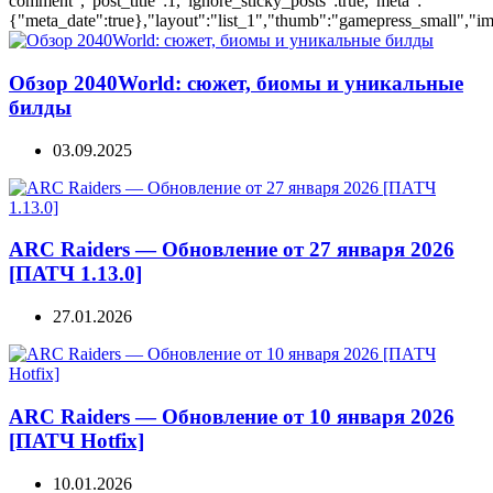
comment","post_title":1,"ignore_sticky_posts":true,"meta":
{"meta_date":true},"layout":"list_1","thumb":"gamepress_small","ima
Обзор 2040World: сюжет, биомы и уникальные
билды
03.09.2025
ARC Raiders — Обновление от 27 января 2026
[ПАТЧ 1.13.0]
27.01.2026
ARC Raiders — Обновление от 10 января 2026
[ПАТЧ Hotfix]
10.01.2026