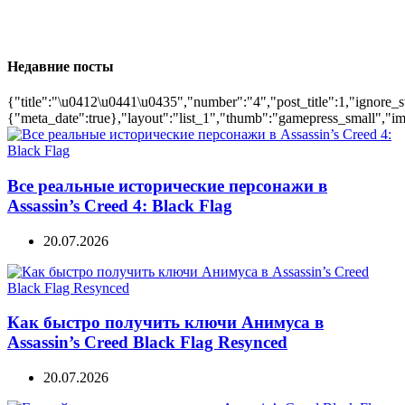
Недавние посты
{"title":"\u0412\u0441\u0435","number":"4","post_title":1,"ignore_s
{"meta_date":true},"layout":"list_1","thumb":"gamepress_small","ima
Все реальные исторические персонажи в
Assassin’s Creed 4: Black Flag
20.07.2026
Как быстро получить ключи Анимуса в
Assassin’s Creed Black Flag Resynced
20.07.2026