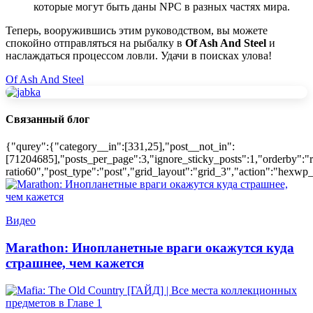
которые могут быть даны NPC в разных частях мира.
Теперь, вооружившись этим руководством, вы можете
спокойно отправляться на рыбалку в
Of Ash And Steel
и
наслаждаться процессом ловли. Удачи в поисках улова!
Of Ash And Steel
Связанный блог
{"qurey":{"category__in":[331,25],"post__not_in":
[71204685],"posts_per_page":3,"ignore_sticky_posts":1,"orderby":"r
ratio60","post_type":"post","grid_layout":"grid_3","action":"hexwp_
Видео
Marathon: Инопланетные враги окажутся куда
страшнее, чем кажется