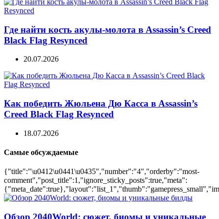
Где найти кость акулы-молота в Assassin’s Creed
Black Flag Resynced
20.07.2026
Как победить Жюльена Дю Касса в Assassin’s
Creed Black Flag Resynced
18.07.2026
Самые обсуждаемые
{"title":"\u0412\u0441\u0435","number":"4","orderby":"most-
comment","post_title":1,"ignore_sticky_posts":true,"meta":
{"meta_date":true},"layout":"list_1","thumb":"gamepress_small","ima
Обзор 2040World: сюжет, биомы и уникальные