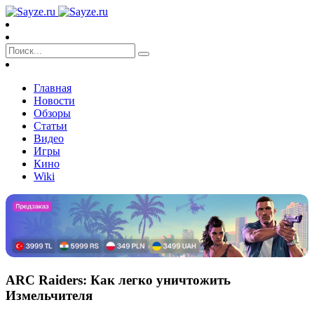
Главная
Новости
Обзоры
Статьи
Видео
Игры
Кино
Wiki
ARC Raiders: Как легко уничтожить
Измельчителя