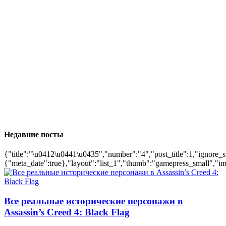
Недавние посты
{"title":"\u0412\u0441\u0435","number":"4","post_title":1,"ignore_s
{"meta_date":true},"layout":"list_1","thumb":"gamepress_small","ima
Все реальные исторические персонажи в
Assassin’s Creed 4: Black Flag