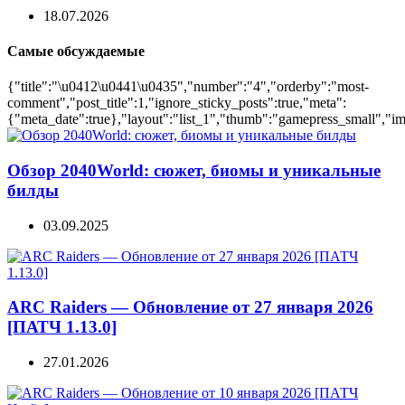
18.07.2026
Самые обсуждаемые
{"title":"\u0412\u0441\u0435","number":"4","orderby":"most-
comment","post_title":1,"ignore_sticky_posts":true,"meta":
{"meta_date":true},"layout":"list_1","thumb":"gamepress_small","ima
Обзор 2040World: сюжет, биомы и уникальные
билды
03.09.2025
ARC Raiders — Обновление от 27 января 2026
[ПАТЧ 1.13.0]
27.01.2026