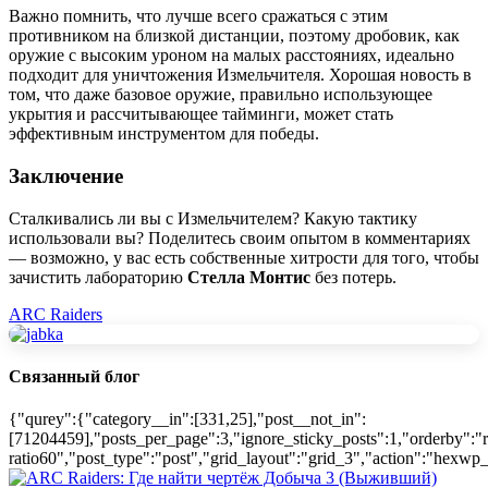
Важно помнить, что лучше всего сражаться с этим
противником на близкой дистанции, поэтому дробовик, как
оружие с высоким уроном на малых расстояниях, идеально
подходит для уничтожения Измельчителя. Хорошая новость в
том, что даже базовое оружие, правильно использующее
укрытия и рассчитывающее тайминги, может стать
эффективным инструментом для победы.
Заключение
Сталкивались ли вы с Измельчителем? Какую тактику
использовали вы? Поделитесь своим опытом в комментариях
— возможно, у вас есть собственные хитрости для того, чтобы
зачистить лабораторию
Стелла Монтис
без потерь.
ARC Raiders
Связанный блог
{"qurey":{"category__in":[331,25],"post__not_in":
[71204459],"posts_per_page":3,"ignore_sticky_posts":1,"orderby":"r
ratio60","post_type":"post","grid_layout":"grid_3","action":"hexwp_