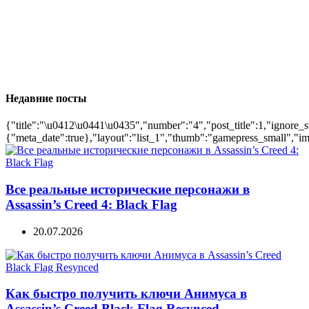
Недавние посты
{"title":"\u0412\u0441\u0435","number":"4","post_title":1,"ignore_s
{"meta_date":true},"layout":"list_1","thumb":"gamepress_small","ima
Все реальные исторические персонажи в
Assassin’s Creed 4: Black Flag
20.07.2026
Как быстро получить ключи Анимуса в
Assassin’s Creed Black Flag Resynced