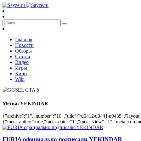
Главная
Новости
Обзоры
Статьи
Видео
Игры
Кино
Wiki
Метка:
YEKINDAR
{"archive":"1","number":"10","title":"\u0412\u0441\u0435","layout":
{"meta_author":true,"meta_date":"1","meta_view":"1","meta_comments
FURIA официально подписали YEKINDAR