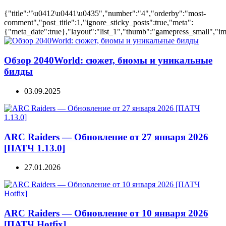
{"title":"\u0412\u0441\u0435","number":"4","orderby":"most-
comment","post_title":1,"ignore_sticky_posts":true,"meta":
{"meta_date":true},"layout":"list_1","thumb":"gamepress_small","ima
Обзор 2040World: сюжет, биомы и уникальные
билды
03.09.2025
ARC Raiders — Обновление от 27 января 2026
[ПАТЧ 1.13.0]
27.01.2026
ARC Raiders — Обновление от 10 января 2026
[ПАТЧ Hotfix]