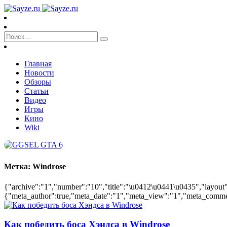
Главная
Новости
Обзоры
Статьи
Видео
Игры
Кино
Wiki
Метка:
Windrose
{"archive":"1","number":"10","title":"\u0412\u0441\u0435","layout":
{"meta_author":true,"meta_date":"1","meta_view":"1","meta_comments
Как победить боса Хэндса в Windrose