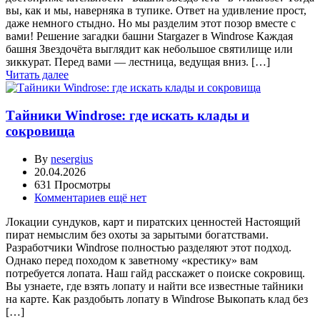
вы, как и мы, наверняка в тупике. Ответ на удивление прост,
даже немного стыдно. Но мы разделим этот позор вместе с
вами! Решение загадки башни Stargazer в Windrose Каждая
башня Звездочёта выглядит как небольшое святилище или
зиккурат. Перед вами — лестница, ведущая вниз. […]
Читать далее
Тайники Windrose: где искать клады и
сокровища
By
nesergius
20.04.2026
631 Просмотры
Комментариев ещё нет
Локации сундуков, карт и пиратских ценностей Настоящий
пират немыслим без охоты за зарытыми богатствами.
Разработчики Windrose полностью разделяют этот подход.
Однако перед походом к заветному «крестику» вам
потребуется лопата. Наш гайд расскажет о поиске сокровищ.
Вы узнаете, где взять лопату и найти все известные тайники
на карте. Как раздобыть лопату в Windrose Выкопать клад без
[…]