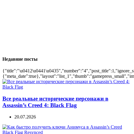
Недавние посты
{"title":"\u0412\u0441\u0435","number":"4","post_title":1,"ignore_s
{"meta_date":true},"layout":"list_1","thumb":"gamepress_small","ima
Все реальные исторические персонажи в
Assassin’s Creed 4: Black Flag
20.07.2026