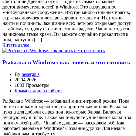
Святилище Древнего огня — одна из самых сложных
достопримечательностей в Windrose. Это разрушенное
многоуровневое сооружение. Внутри много сильных врагов,
скрытых ловушек и четыре жаровни с чашами. Их нужно
найти и починить. Зажигание всех четырёх открывает доступ
к тайному сундуку с отличными наградами. Чаши находятся
на нижнем этаже храма. Вы можете случайно провалиться к
ним, наступив […]
Читать далее
Рыбалка в Windrose: как ловить и что готовить
By
nesergius
20.04.2026
1083 Просмотры
Комментариев ещё нет
Рыбалка в Windrose — забавный мини-игровой режим. Пока
он не слишком проработан, но приятен как деталь. Рыбалка
нужна для добычи сырья под некоторые блюда. Включая
лучшую еду в игре. Также вы получите уникальное кольцо за
поимку всей рыбы. Читайте дальше — расскажем всё. Как
работает рыбалка в Windrose? Создание удочки Для начала
рыбалки вам потребуется […]