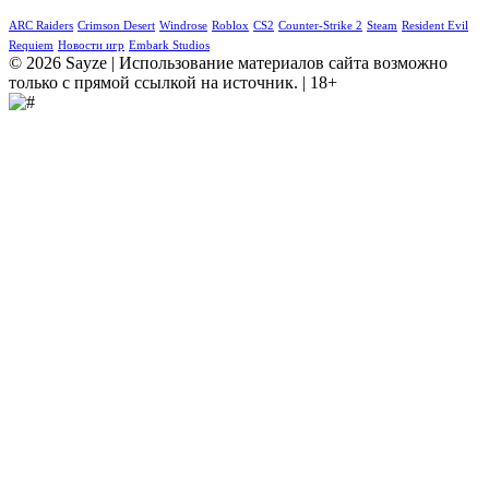
ARC Raiders
Crimson Desert
Windrose
Roblox
CS2
Counter-Strike 2
Steam
Resident Evil
Requiem
Новости игр
Embark Studios
© 2026 Sayze | Использование материалов сайта возможно
только с прямой ссылкой на источник. | 18+