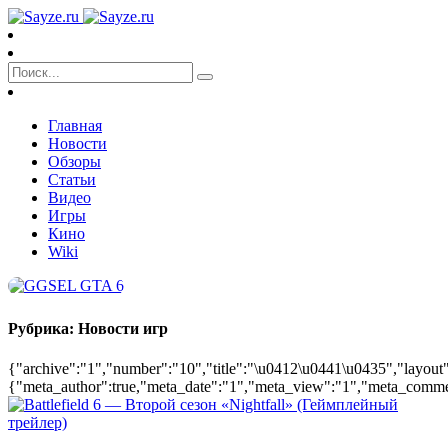
Главная
Новости
Обзоры
Статьи
Видео
Игры
Кино
Wiki
Рубрика:
Новости игр
{"archive":"1","number":"10","title":"\u0412\u0441\u0435","layout":
{"meta_author":true,"meta_date":"1","meta_view":"1","meta_comments