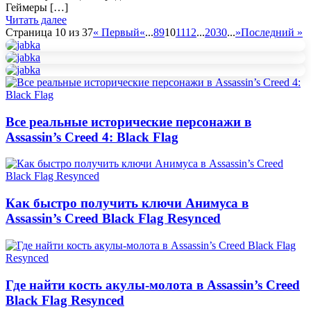
Геймеры […]
Читать далее
Страница 10 из 37
« Первый
«
...
8
9
10
11
12
...
20
30
...
»
Последний »
Все реальные исторические персонажи в
Assassin’s Creed 4: Black Flag
Как быстро получить ключи Анимуса в
Assassin’s Creed Black Flag Resynced
Где найти кость акулы-молота в Assassin’s Creed
Black Flag Resynced