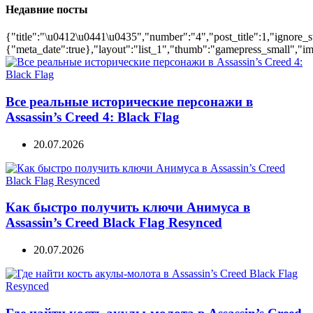
Недавние посты
{"title":"\u0412\u0441\u0435","number":"4","post_title":1,"ignore_s
{"meta_date":true},"layout":"list_1","thumb":"gamepress_small","ima
Все реальные исторические персонажи в
Assassin’s Creed 4: Black Flag
20.07.2026
Как быстро получить ключи Анимуса в
Assassin’s Creed Black Flag Resynced
20.07.2026