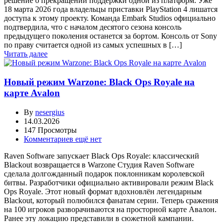
решение о прекращении поддержки одной из платформ. Уже
18 марта 2026 года владельцы приставки PlayStation 4 лишатся
доступа к этому проекту. Команда Embark Studios официально
подтвердила, что с началом десятого сезона консоль
предыдущего поколения останется за бортом. Консоль от Sony
по праву считается одной из самых успешных в […]
Читать далее
Новый режим Warzone: Black Ops Royale на
карте Avalon
By
nesergius
14.03.2026
147 Просмотры
Комментариев ещё нет
Raven Software запускает Black Ops Royale: классический
Blackout возвращается в Warzone Студия Raven Software
сделала долгожданный подарок поклонникам королевской
битвы. Разработчики официально активировали режим Black
Ops Royale. Этот новый формат вдохновлён легендарным
Blackout, который полюбился фанатам серии. Теперь сражения
на 100 игроков разворачиваются на просторной карте Авалон.
Ранее эту локацию представили в сюжетной кампании.