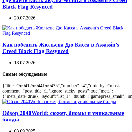
Где найти кость акулы-молота в Assassin’s Creed
Black Flag Resynced
20.07.2026
Как победить Жюльена Дю Касса в Assassin’s
Creed Black Flag Resynced
18.07.2026
Самые обсуждаемые
{"title":"\u0412\u0441\u0435","number":"4","orderby":"most-
comment","post_title":1,"ignore_sticky_posts":true,"meta":
{"meta_date":true},"layout":"list_1","thumb":"gamepress_small","ima
Обзор 2040World: сюжет, биомы и уникальные
билды
03.09.2025