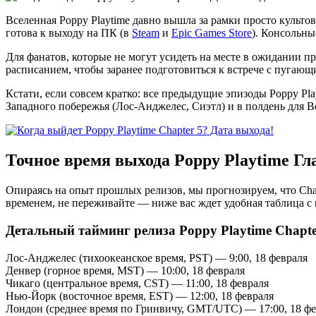
Вселенная Poppy Playtime давно вышла за рамки просто культо
готова к выходу на ПК (в
Steam
и
Epic Games Store
). Консольны
Для фанатов, которые не могут усидеть на месте в ожидании 
расписанием, чтобы заранее подготовиться к встрече с пугаю
Кстати, если совсем кратко: все предыдущие эпизоды Poppy Pla
Западного побережья (Лос-Анджелес, Сиэтл) и в полдень для 
Точное время выхода Poppy Playtime Гл
Опираясь на опыт прошлых релизов, мы прогнозируем, что Chap
временем, не переживайте — ниже вас ждет удобная таблица с
Детальный тайминг релиза Poppy Playtime Chapte
Лос-Анджелес (тихоокеанское время, PST) — 9:00, 18 февраля
Денвер (горное время, MST) — 10:00, 18 февраля
Чикаго (центральное время, CST) — 11:00, 18 февраля
Нью-Йорк (восточное время, EST) — 12:00, 18 февраля
Лондон (среднее время по Гринвичу, GMT/UTC) — 17:00, 18 ф