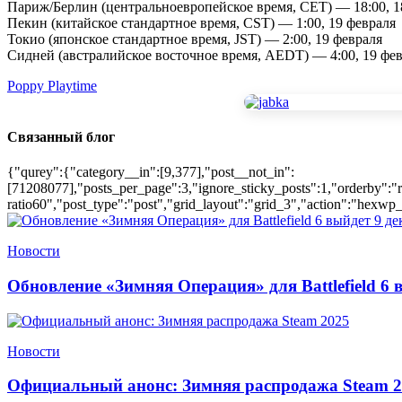
Париж/Берлин (центральноевропейское время, CET) — 18:00, 1
Пекин (китайское стандартное время, CST) — 1:00, 19 февраля
Токио (японское стандартное время, JST) — 2:00, 19 февраля
Сидней (австралийское восточное время, AEDT) — 4:00, 19 фе
Poppy Playtime
Связанный блог
{"qurey":{"category__in":[9,377],"post__not_in":
[71208077],"posts_per_page":3,"ignore_sticky_posts":1,"orderby":"r
ratio60","post_type":"post","grid_layout":"grid_3","action":"hexwp_
Новости
Обновление «Зимняя Операция» для Battlefield 6 
Новости
Официальный анонс: Зимняя распродажа Steam 2