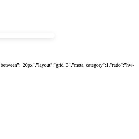
,"between":"20px","layout":"grid_3","meta_category":1,"ratio":"hw-