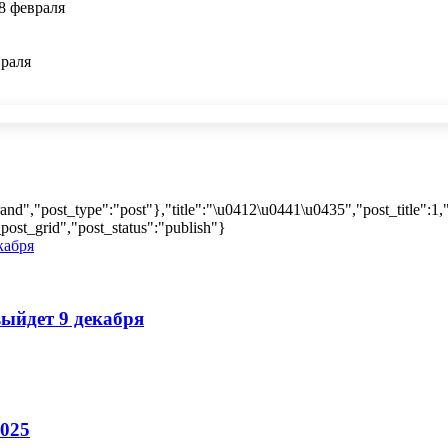
8 февраля
враля
and","post_type":"post"},"title":"\u0412\u0441\u0435","post_title":1
post_grid","post_status":"publish"}
выйдет 9 декабря
025