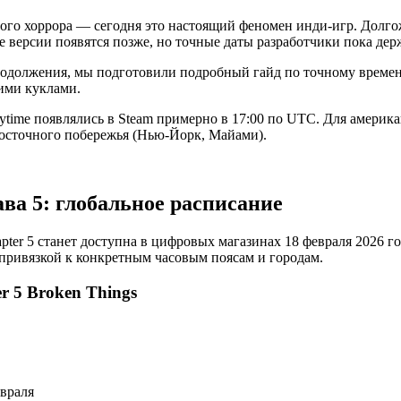
вого хоррора — сегодня это настоящий феномен инди-игр. Долгож
е версии появятся позже, но точные даты разработчики пока держ
продолжения, мы подготовили подробный гайд по точному времен
щими куклами.
ytime появлялись в Steam примерно в 17:00 по UTC. Для американ
Восточного побережья (Нью-Йорк, Майами).
ава 5: глобальное расписание
ter 5 станет доступна в цифровых магазинах 18 февраля 2026 г
 привязкой к конкретным часовым поясам и городам.
r 5 Broken Things
евраля