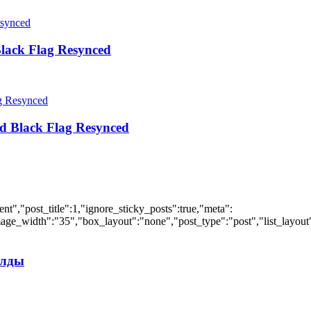
lack Flag Resynced
d Black Flag Resynced
","post_title":1,"ignore_sticky_posts":true,"meta":
ge_width":"35","box_layout":"none","post_type":"post","list_layout":
илды