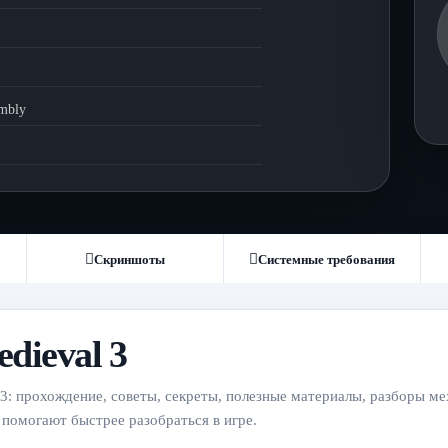
embly
Скриншоты
Системные требования
dieval 3
l 3: прохождение, советы, секреты, полезные материалы, разборы м
 помогают быстрее разобраться в игре.