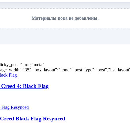
Материалы пока не добавлены.
ticky_posts":true,"meta":
ge_width":"35","box_layout":"none","post_type":"post","list_layout":
Creed 4: Black Flag
Creed Black Flag Resynced