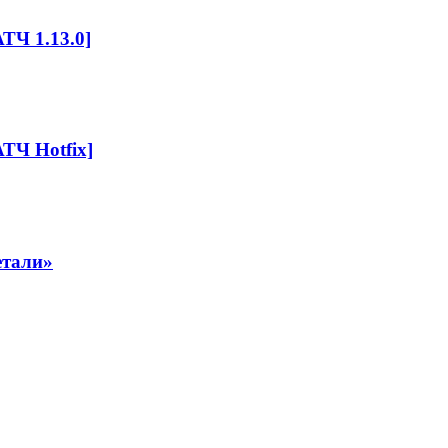
ТЧ 1.13.0]
ТЧ Hotfix]
етали»