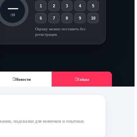
—
1
2
3
4
5
/10
6
7
8
9
10
Оценку можно поставить без
регистрации.
Новости
Гайды
еханик, подсказки для новичков и опытных