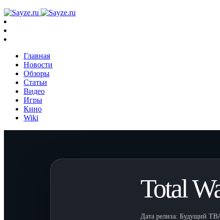
Главная
Новости
Обзоры
Статьи
Видео
Игры
Кино
Wiki
Total Wa
Дата релиза:
Будущий TB