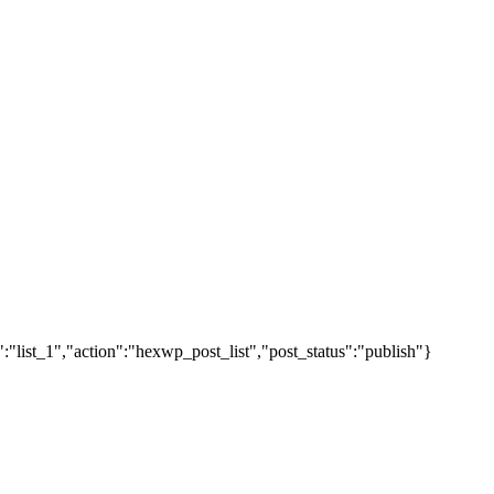
"list_1","action":"hexwp_post_list","post_status":"publish"}