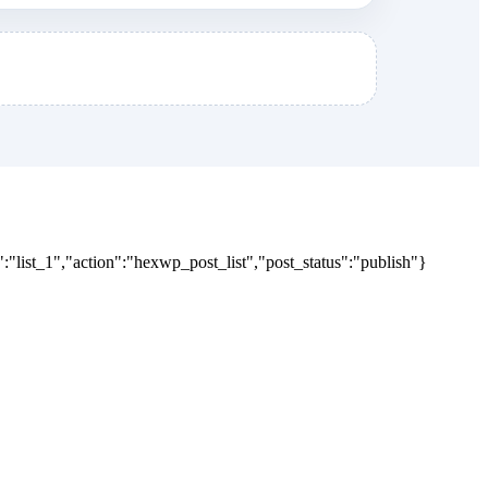
"list_1","action":"hexwp_post_list","post_status":"publish"}