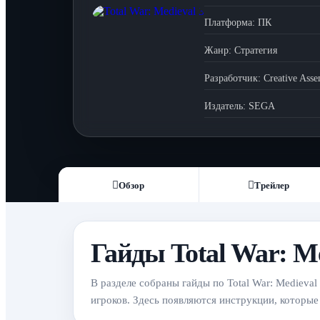
Платформа:
ПК
Жанр:
Стратегия
Разработчик:
Creative Ass
Издатель:
SEGA
Обзор
Трейлер
Гайды Total War: Me
В разделе собраны гайды по Total War: Medieva
игроков. Здесь появляются инструкции, которые