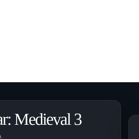
r: Medieval 3
A