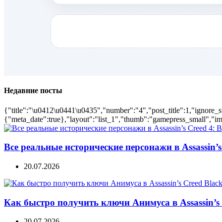
Недавние посты
{"title":"\u0412\u0441\u0435","number":"4","post_title":1,"ignore_s
{"meta_date":true},"layout":"list_1","thumb":"gamepress_small","ima
Все реальные исторические персонажи в Assassin’s 
20.07.2026
Как быстро получить ключи Анимуса в Assassin’s 
20.07.2026