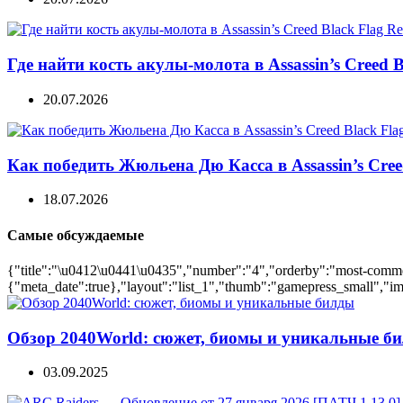
Где найти кость акулы-молота в Assassin’s Creed B
20.07.2026
Как победить Жюльена Дю Касса в Assassin’s Cree
18.07.2026
Самые обсуждаемые
{"title":"\u0412\u0441\u0435","number":"4","orderby":"most-comment
{"meta_date":true},"layout":"list_1","thumb":"gamepress_small","ima
Обзор 2040World: сюжет, биомы и уникальные б
03.09.2025