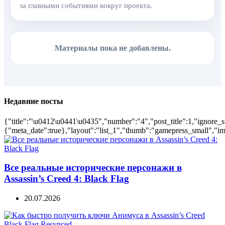
за главными событиями вокруг проекта.
Материалы пока не добавлены.
Недавние посты
{"title":"\u0412\u0441\u0435","number":"4","post_title":1,"ignore_s
{"meta_date":true},"layout":"list_1","thumb":"gamepress_small","ima
Все реальные исторические персонажи в
Assassin’s Creed 4: Black Flag
20.07.2026