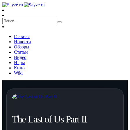
Главная
Новости
Обзоры
Статьи
Видео
Игры
Кино
Wiki
The Last of Us Part II