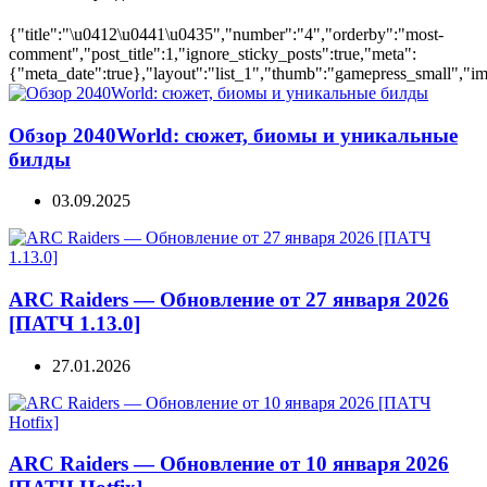
{"title":"\u0412\u0441\u0435","number":"4","orderby":"most-
comment","post_title":1,"ignore_sticky_posts":true,"meta":
{"meta_date":true},"layout":"list_1","thumb":"gamepress_small","ima
Обзор 2040World: сюжет, биомы и уникальные
билды
03.09.2025
ARC Raiders — Обновление от 27 января 2026
[ПАТЧ 1.13.0]
27.01.2026
ARC Raiders — Обновление от 10 января 2026