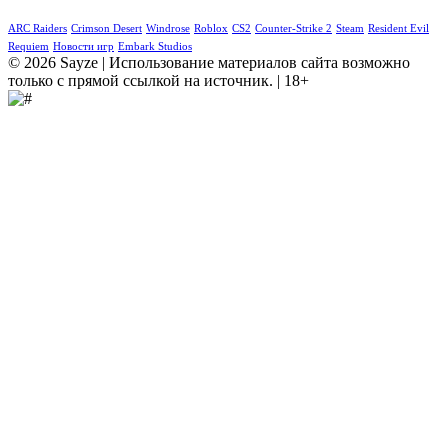
ARC Raiders
Crimson Desert
Windrose
Roblox
CS2
Counter-Strike 2
Steam
Resident Evil
Requiem
Новости игр
Embark Studios
© 2026 Sayze | Использование материалов сайта возможно
только с прямой ссылкой на источник. | 18+