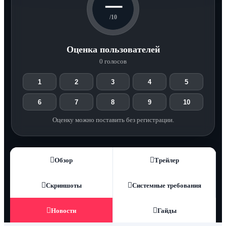
—
/10
Оценка пользователей
0 голосов
1
2
3
4
5
6
7
8
9
10
Оценку можно поставить без регистрации.
Обзор
Трейлер
Скриншоты
Системные требования
Новости
Гайды