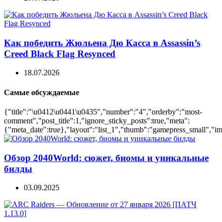
Как победить Жюльена Дю Касса в Assassin’s
Creed Black Flag Resynced
18.07.2026
Самые обсуждаемые
{"title":"\u0412\u0441\u0435","number":"4","orderby":"most-
comment","post_title":1,"ignore_sticky_posts":true,"meta":
{"meta_date":true},"layout":"list_1","thumb":"gamepress_small","ima
Обзор 2040World: сюжет, биомы и уникальные
билды
03.09.2025