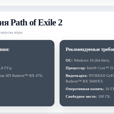
 Path of Exile 2
запуска игры.
ния:
Рекомендуемые требов
ОС:
Windows 10 (64-бит);
,8 ГГц;
Процессор:
Intel® Core™ i
ли ATI Radeon™ RX 470;
Видеокарта:
NVIDIA® GeFor
Radeon™ RX 5600XT;
Оперативная память:
16 Г
Свободное место:
100 ГБ.