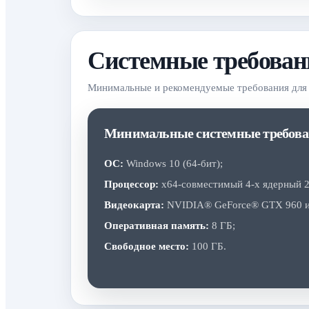
Системные требования
Минимальные и рекомендуемые требования для 
Минимальные системные требова
ОС:
Windows 10 (64-бит);
Процессор:
x64-совместимый 4-х ядерный 2
Видеокарта:
NVIDIA® GeForce® GTX 960 и
Оперативная память:
8 ГБ;
Свободное место:
100 ГБ.