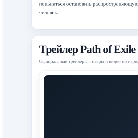
попытаться остановить распространяющуюс
человек.
Трейлер Path of Exile
Официальные трейлеры, тизеры и видео по игре