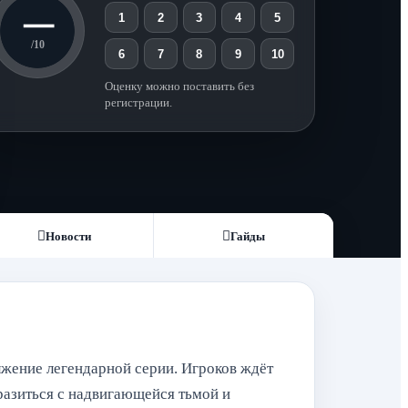
—
1
2
3
4
5
/10
6
7
8
9
10
Оценку можно поставить без
регистрации.
Новости
Гайды
олжение легендарной серии. Игроков ждёт
разиться с надвигающейся тьмой и