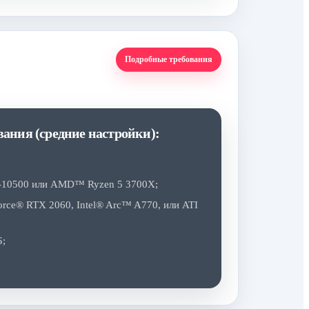
Подробные требования
ания (средние настройки):
5-10500 или AMD™ Ryzen 5 3700X;
ce® RTX 2060, Intel® Arc™ A770, или ATI
Б;