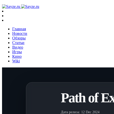
Главная
Новости
Обзоры
Статьи
Видео
Игры
Кино
Wiki
Path of Ex
Дата релиза:
12 Dec 2024