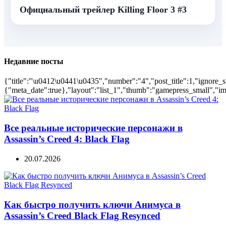
Официальный трейлер Killing Floor 3 #3
Недавние посты
{"title":"\u0412\u0441\u0435","number":"4","post_title":1,"ignore_s
{"meta_date":true},"layout":"list_1","thumb":"gamepress_small","ima
Все реальные исторические персонажи в
Assassin’s Creed 4: Black Flag
20.07.2026
Как быстро получить ключи Анимуса в
Assassin’s Creed Black Flag Resynced