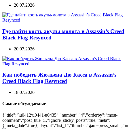
20.07.2026
Где найти кость акулы-молота в Assassin’s Creed
Black Flag Resynced
20.07.2026
Как победить Жюльена Дю Касса в Assassin’s
Creed Black Flag Resynced
18.07.2026
Самые обсуждаемые
{"title":"\u0412\u0441\u0435","number":"4","orderby":"most-
comment","post_title":1,"ignore_sticky_posts":true,"meta":
{"meta_date":true},"layout":"list_1","thumb":"gamepress_small","ima