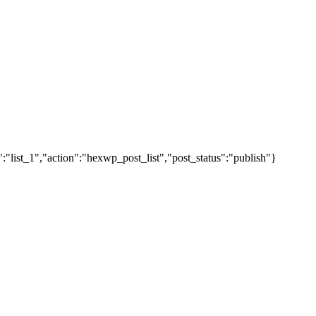
"list_1","action":"hexwp_post_list","post_status":"publish"}