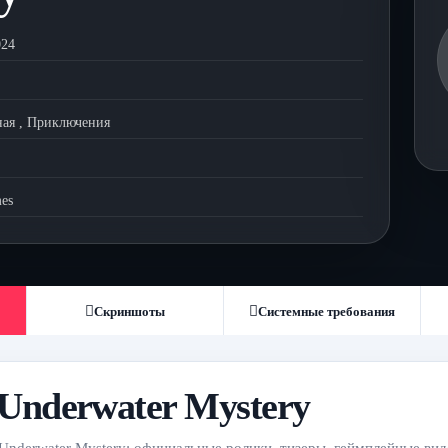
024
ная
,
Приключения
mes
Скриншоты
Системные требования
: Underwater Mystery