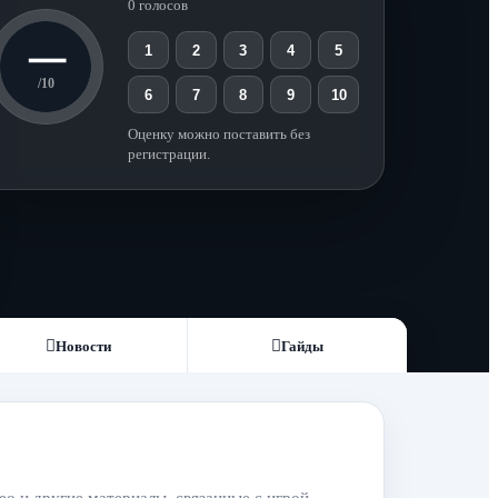
0 голосов
—
1
2
3
4
5
/10
6
7
8
9
10
Оценку можно поставить без
регистрации.
Новости
Гайды