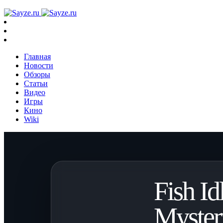
Главная
Новости
Обзоры
Статьи
Видео
Игры
Кино
Wiki
Fish Id
Myster