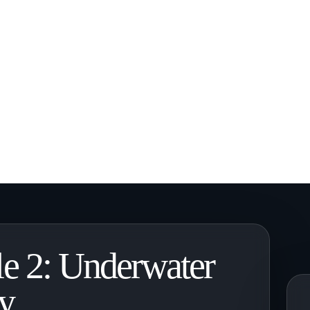
le 2: Underwater
y