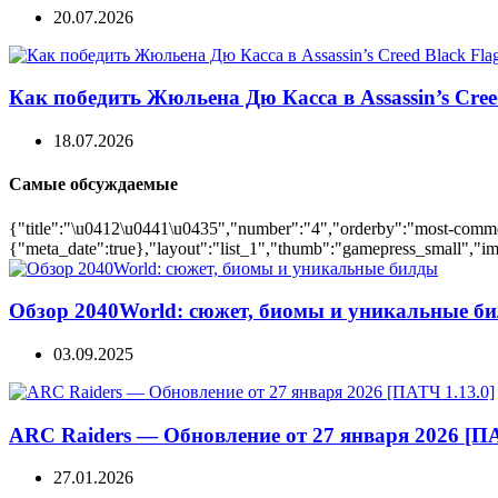
20.07.2026
Как победить Жюльена Дю Касса в Assassin’s Cree
18.07.2026
Самые обсуждаемые
{"title":"\u0412\u0441\u0435","number":"4","orderby":"most-comment
{"meta_date":true},"layout":"list_1","thumb":"gamepress_small","ima
Обзор 2040World: сюжет, биомы и уникальные б
03.09.2025
ARC Raiders — Обновление от 27 января 2026 [ПА
27.01.2026