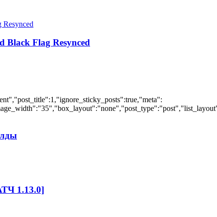
d Black Flag Resynced
","post_title":1,"ignore_sticky_posts":true,"meta":
ge_width":"35","box_layout":"none","post_type":"post","list_layout":
илды
ТЧ 1.13.0]