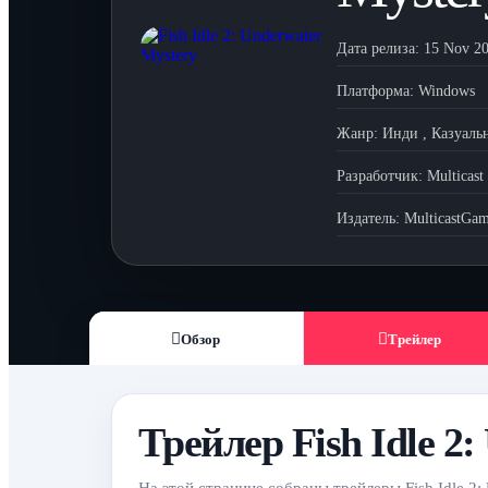
Дата релиза:
15 Nov 2
Платформа:
Windows
Жанр:
Инди
,
Казуаль
Разработчик:
Multicast
Издатель:
MulticastGa
Обзор
Трейлер
Трейлер Fish Idle 2