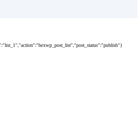
"list_1","action":"hexwp_post_list","post_status":"publish"}