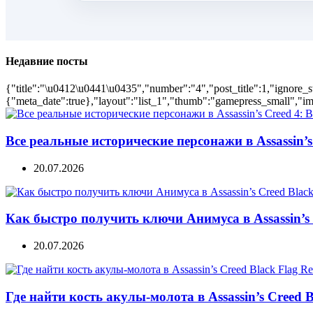
Недавние посты
{"title":"\u0412\u0441\u0435","number":"4","post_title":1,"ignore_s
{"meta_date":true},"layout":"list_1","thumb":"gamepress_small","ima
Все реальные исторические персонажи в Assassin’s 
20.07.2026
Как быстро получить ключи Анимуса в Assassin’s 
20.07.2026
Где найти кость акулы-молота в Assassin’s Creed B