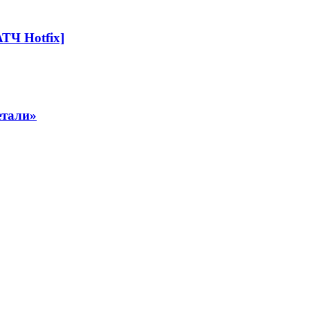
ТЧ Hotfix]
етали»