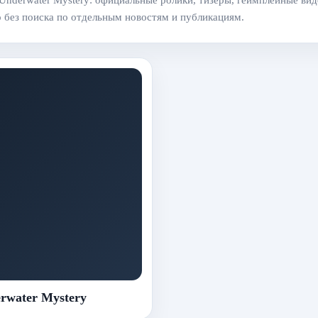
 Underwater Mystery: официальные ролики, тизеры, геймплейные вид
о без поиска по отдельным новостям и публикациям.
rwater Mystery