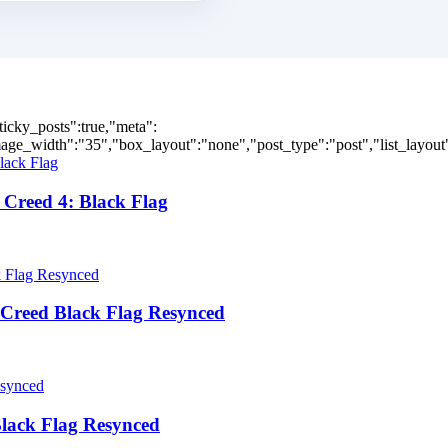
ticky_posts":true,"meta":
ge_width":"35","box_layout":"none","post_type":"post","list_layout":
Creed 4: Black Flag
Creed Black Flag Resynced
lack Flag Resynced