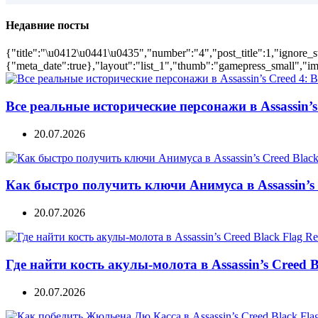
Недавние посты
{"title":"\u0412\u0441\u0435","number":"4","post_title":1,"ignore_s
{"meta_date":true},"layout":"list_1","thumb":"gamepress_small","ima
Все реальные исторические персонажи в Assassin’s 
20.07.2026
Как быстро получить ключи Анимуса в Assassin’s 
20.07.2026
Где найти кость акулы-молота в Assassin’s Creed B
20.07.2026