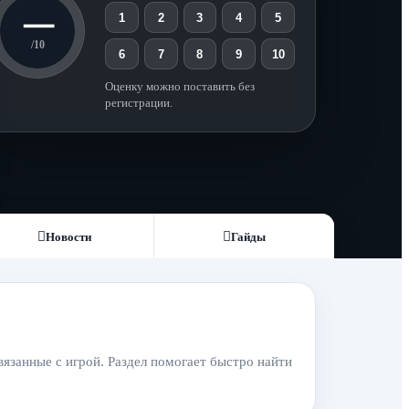
—
1
2
3
4
5
/10
6
7
8
9
10
Оценку можно поставить без
регистрации.
Новости
Гайды
вязанные с игрой. Раздел помогает быстро найти