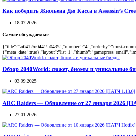
Как победить Жюльена Дю Касса в Assassin’s Cree
18.07.2026
Самые обсуждаемые
{"title":"\u0412\u0441\u0435","number":"4","orderby":"most-comment
{"meta_date":true},"layout":"list_1","thumb":"gamepress_small","ima
Обзор 2040World: сюжет, биомы и уникальные б
03.09.2025
ARC Raiders — Обновление от 27 января 2026 [ПА
27.01.2026