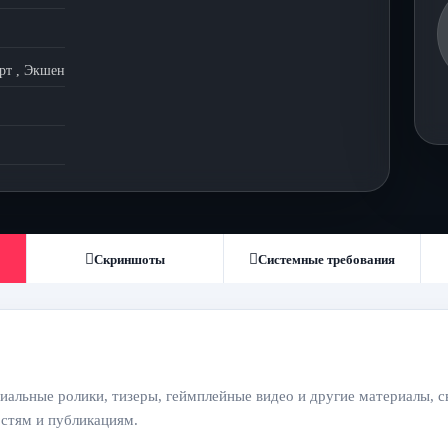
рт
,
Экшен
Скриншоты
Системные требования
иальные ролики, тизеры, геймплейные видео и другие материалы, с
остям и публикациям.