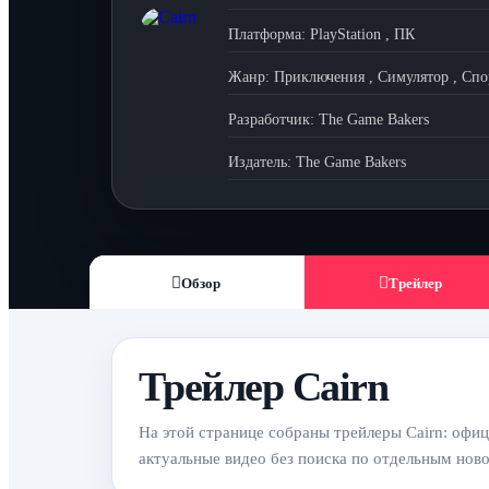
Платформа:
PlayStation
,
ПК
Жанр:
Приключения
,
Симулятор
,
Спо
Разработчик:
The Game Bakers
Издатель:
The Game Bakers
Обзор
Трейлер
Трейлер Cairn
На этой странице собраны трейлеры Cairn: офиц
актуальные видео без поиска по отдельным нов