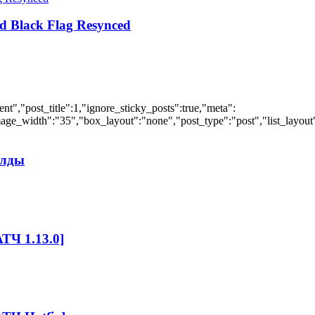
d Black Flag Resynced
","post_title":1,"ignore_sticky_posts":true,"meta":
ge_width":"35","box_layout":"none","post_type":"post","list_layout":
илды
ТЧ 1.13.0]