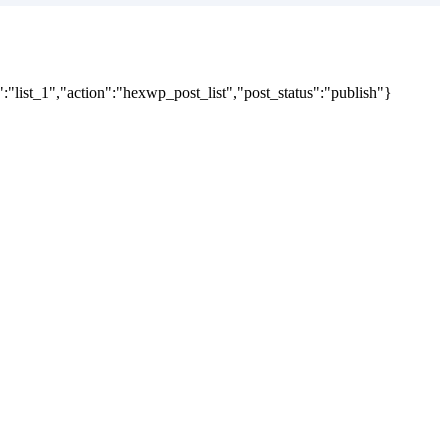
"list_1","action":"hexwp_post_list","post_status":"publish"}