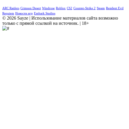
ARC Raiders
Crimson Desert
Windrose
Roblox
CS2
Counter-Strike 2
Steam
Resident Evil
Requiem
Новости игр
Embark Studios
© 2026 Sayze | Использование материалов сайта возможно
только с прямой ссылкой на источник. | 18+