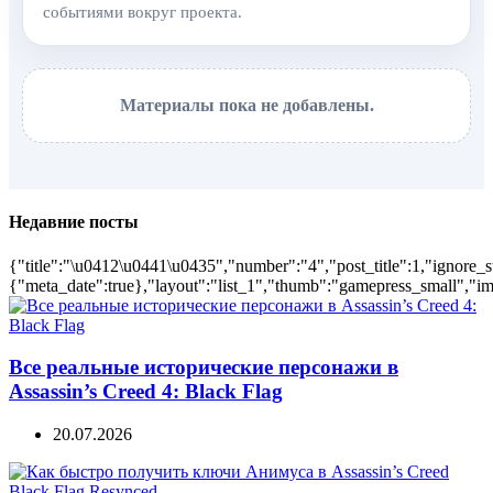
событиями вокруг проекта.
Материалы пока не добавлены.
Недавние посты
{"title":"\u0412\u0441\u0435","number":"4","post_title":1,"ignore_s
{"meta_date":true},"layout":"list_1","thumb":"gamepress_small","ima
Все реальные исторические персонажи в
Assassin’s Creed 4: Black Flag
20.07.2026