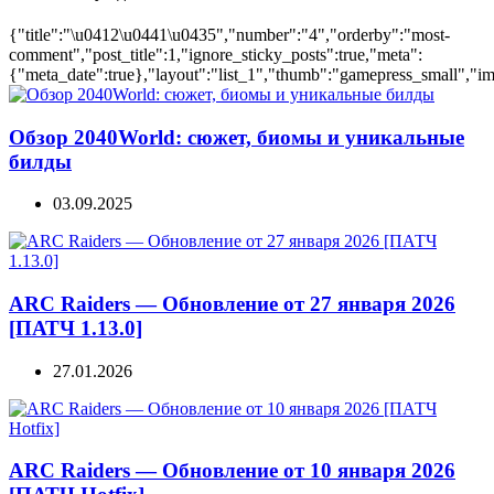
{"title":"\u0412\u0441\u0435","number":"4","orderby":"most-
comment","post_title":1,"ignore_sticky_posts":true,"meta":
{"meta_date":true},"layout":"list_1","thumb":"gamepress_small","ima
Обзор 2040World: сюжет, биомы и уникальные
билды
03.09.2025
ARC Raiders — Обновление от 27 января 2026
[ПАТЧ 1.13.0]
27.01.2026
ARC Raiders — Обновление от 10 января 2026