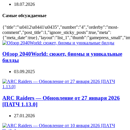
18.07.2026
Самые обсуждаемые
{"title":"\u0412\u0441\u0435","number":"4","orderby":"most-
comment","post_title":1,"ignore_sticky_posts":true,"meta":
{"meta_date":true},"layout":"list_1","thumb":"gamepress_small","ima
Обзор 2040World: сюжет, биомы и уникальные
билды
03.09.2025
ARC Raiders — Обновление от 27 января 2026
[ПАТЧ 1.13.0]
27.01.2026