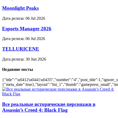
Moonlight Peaks
Дата релиза:
06 Jul 2026
Esports Manager 2026
Дата релиза:
06 Jul 2026
TELLURICENE
Дата релиза:
30 Jun 2026
Недавние посты
{"title":"\u0412\u0441\u0435","number":"4","post_title":1,"ignore_s
{"meta_date":true},"layout":"list_1","thumb":"gamepress_small","ima
Все реальные исторические персонажи в
Assassin’s Creed 4: Black Flag