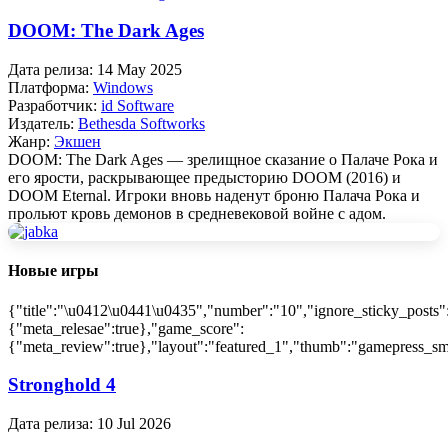
DOOM: The Dark Ages
Дата релиза:
14 May 2025
Платформа:
Windows
Разработчик:
id Software
Издатель:
Bethesda Softworks
Жанр:
Экшен
DOOM: The Dark Ages — зрелищное сказание о Палаче Рока и
его ярости, раскрывающее предысторию DOOM (2016) и
DOOM Eternal. Игроки вновь наденут броню Палача Рока и
прольют кровь демонов в средневековой войне с адом.
Новые игры
{"title":"\u0412\u0441\u0435","number":"10","ignore_sticky_posts"
{"meta_relesae":true},"game_score":
{"meta_review":true},"layout":"featured_1","thumb":"gamepress_sma
Stronghold 4
Дата релиза:
10 Jul 2026