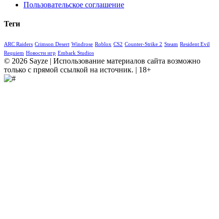
Пользовательское соглашение
Теги
ARC Raiders
Crimson Desert
Windrose
Roblox
CS2
Counter-Strike 2
Steam
Resident Evil
Requiem
Новости игр
Embark Studios
© 2026 Sayze | Использование материалов сайта возможно
только с прямой ссылкой на источник. | 18+